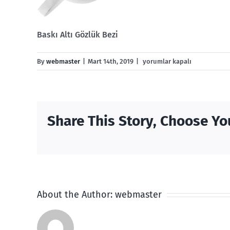
Baskı Altı Gözlük Bezi
uyku-
By
webmaster
|
Mart 14th, 2019
|
yorumlar kapalı
göz-
bandı
için
Share This Story, Choose Yo
About the Author:
webmaster