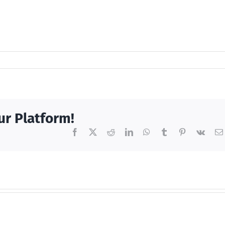
ur Platform!
Facebook
X
Reddit
LinkedIn
WhatsApp
Tumblr
Pinterest
Vk