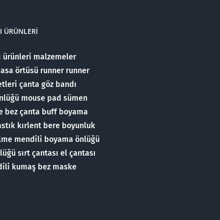
TI ÜRÜNLERI
ı ürünleri malzemeler
asa örtüsü runner runner
tleri çanta göz bandı
nlüğü mouse pad sümen
se bez çanta buff boyama
stık kırlent bere boyunluk
ilme mendili boyama önlüğü
ğü sırt çantası el çantası
ili kumaş bez maske