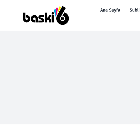
Skip
Ana Sayfa
Subl
to
content