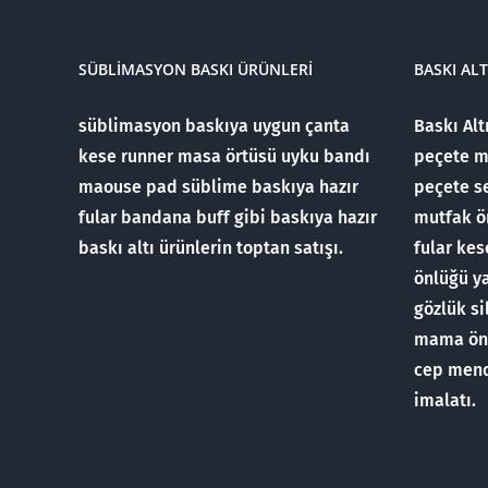
SÜBLIMASYON BASKI ÜRÜNLERI
BASKI AL
süblimasyon baskıya uygun çanta
Baskı Alt
kese runner masa örtüsü uyku bandı
peçete m
maouse pad süblime baskıya hazır
peçete se
fular bandana buff gibi baskıya hazır
mutfak ö
baskı altı ürünlerin toptan satışı.
fular ke
önlüğü ya
gözlük s
mama önlü
cep mend
imalatı.