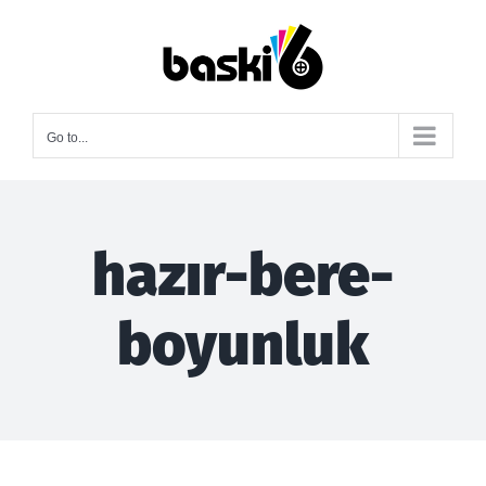
Skip
to
content
Go to...
hazır-bere-
boyunluk