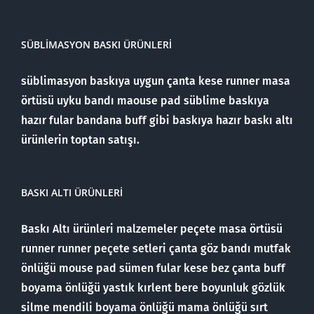
SÜBLIMASYON BASKI ÜRÜNLERI
süblimasyon baskıya uygun çanta kese runner masa
örtüsü uyku bandı maouse pad süblime baskıya
hazır fular bandana buff gibi baskıya hazır baskı altı
ürünlerin toptan satışı.
BASKI ALTI ÜRÜNLERI
Baskı Altı ürünleri malzemeler peçete masa örtüsü
runner runner peçete setleri çanta göz bandı mutfak
önlüğü mouse pad sümen fular kese bez çanta buff
boyama önlüğü yastık kırlent bere boyunluk gözlük
silme mendili boyama önlüğü mama önlüğü sırt