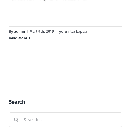
Kumaş
By
admin
|
Mart 9th, 2019
|
yorumlar kapalı
Sümen
Read More
Tabanı
için
Search
Search
for: