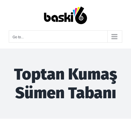
Skip
to
content
Go to...
Toptan Kumaş
Sümen Tabanı