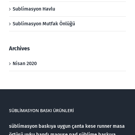
Sublimasyon Havlu
Sublimasyon Mutfak Önlüğü
Archives
Nisan 2020
SÜBLIMASYON BASKI ÜRÜNLERI
süblimasyon baskıya uygun çanta kese runner masa
örtüsü uyku bandı maouse pad süblime baskıya