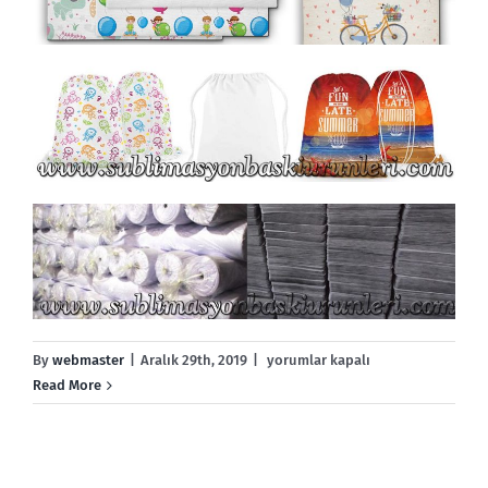
Baskı
By
webmaster
|
Aralık 29th, 2019
|
yorumlar kapalı
Altı
Read More
Ürünleri
için