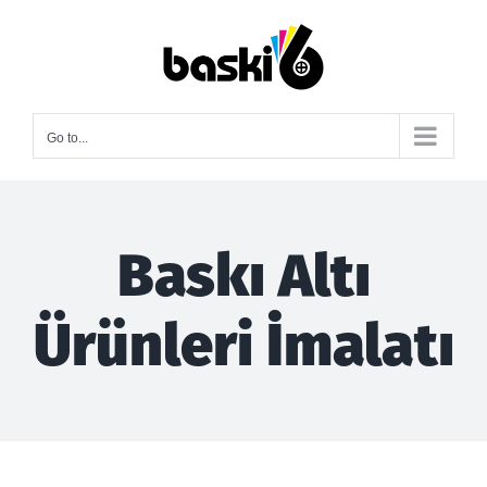
Skip
to
content
Go to...
Baskı Altı
Ürünleri İmalatı