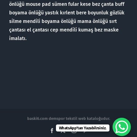
önlüğü mouse pad sümen fular kese bez çanta buff
boyama önlüğü yastık kırlent bere boyunluk gözlük
silme mendili boyama önlüğü mama önlüğü sırt
çantası el çantası cep mendili kumaş bez maske
imalatı.
baski6.com demspor tekstil web kataloğudur.
WhatsApp'tan Yazabilrsiniz.
Facebook
X
Instagram
Pinterest